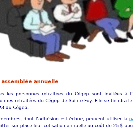
assemblée annuelle
es les personnes retraitées du Cégep sont invitées à l
onnes retraitées du Cégep de Sainte-Foy. Elle se tiendra l
23
du Cégep.
membres, dont l’adhésion est échue, peuvent utiliser la
p
itter sur place leur cotisation annuelle au coût de 25 $ p