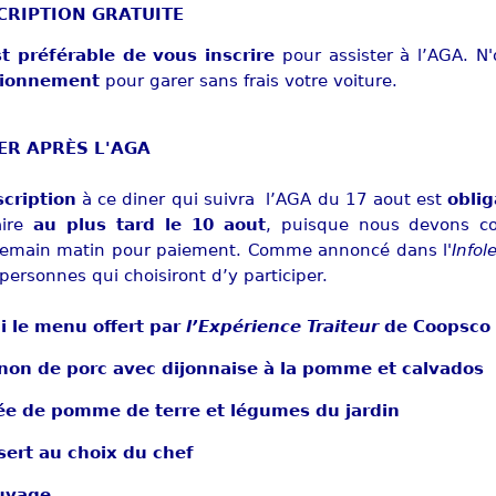
CRIPTION GRATUITE
st préférable de vous inscrire
pour assister à l’AGA. N
tionnement
pour garer sans frais votre voiture.
ER APRÈS L'AGA
scription
à ce diner qui suivra l’AGA du 17 aout est
oblig
aire
au plus tard le 10 aout
, puisque nous devons co
emain matin pour paiement. Comme annoncé dans l
'Info
personnes qui choisiront d’y participer.
i le menu offert par
l’Expérience Traiteur
de Coopsco 
non de porc avec dijonnaise à la pomme et calvados
ée de pomme de terre et légumes du jardin
sert au choix du chef
uvage