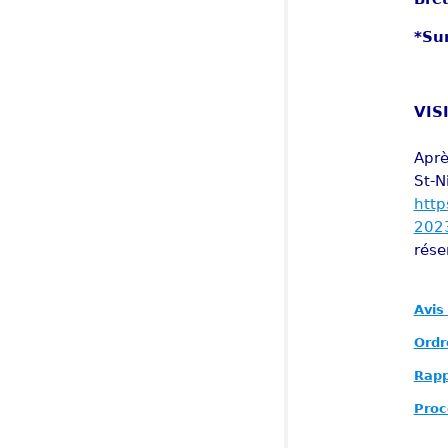
*Su
VIS
Aprè
St-
http
2023
rése
Avis
Ordr
Rapp
Proc