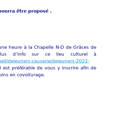
pourra être proposé .
’une heure à la Chapelle N-D de Grâces de
Plus d’info sur ce lieu culturel à
cueil/dejeuners-causerie/dejeuners-2022-
il est
préférable
de vous y inscrire afin de
soins en covoiturage.