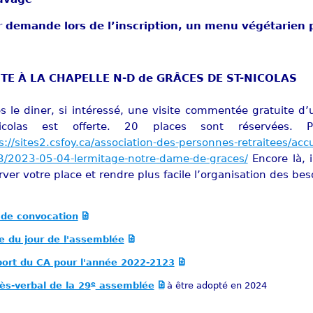
r demande lors de l’inscription, un menu végétarien 
ITE À LA CHAPELLE N-D de GRÂCES DE ST-NICOLAS
s le diner, si intéressé, une visite commentée gratuite d
Nicolas est offerte. 20 places sont réservées. 
s://sites2.csfoy.ca/association-des-personnes-retraitees/ac
/2023-05-04-lermitage-notre-dame-de-graces/
Encore là, 
rver votre place et rendre plus facile l’organisation des be
 de convocation
e du jour de l'assemblée
ort du CA pour l'année 2022-2123
e
ès-verbal de la 29
assemblée
à être adopté en 2024