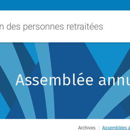
n des personnes retraitées
Assemblée annu
Archives
:
Assemblées a