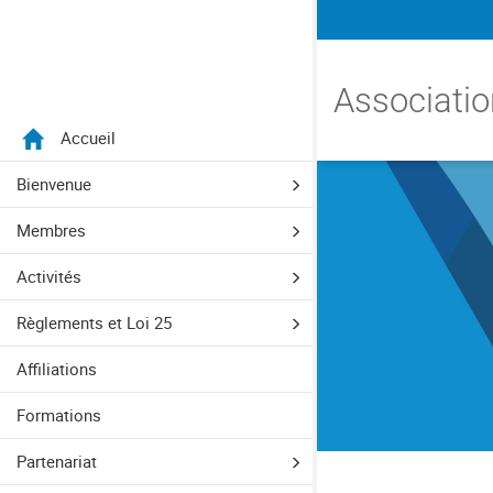
Menu
Associatio
Accueil
Aller directement au menu principal
Aller directement au contenu principal
Aller directement au formulaire de recherche
Aller directement au pied de page
Bienvenue
Membres
Activités
Règlements et Loi 25
Affiliations
Formations
Partenariat