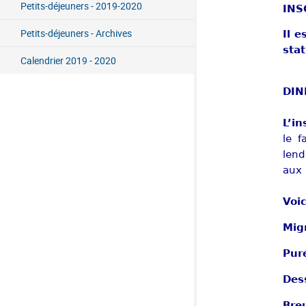
Petits-déjeuners - 2019-2020
INS
Petits-déjeuners - Archives
Il e
sta
Calendrier 2019 - 2020
DIN
L’in
le f
lend
aux 
Voic
Mig
Pur
Des
Bre