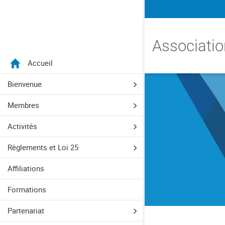
Menu
Associatio
Accueil
Aller directement au menu principal
Aller directement au contenu principal
Aller directement au formulaire de recherche
Aller directement au pied de page
Bienvenue
Membres
Activités
Règlements et Loi 25
Affiliations
Formations
Partenariat