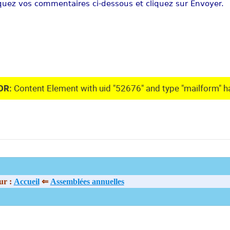
quez vos commentaires ci-dessous et cliquez sur Envoyer.
OR:
Content Element with uid "52676" and type "mailform" ha
ur :
Accueil
⇐
Assemblées annuelles