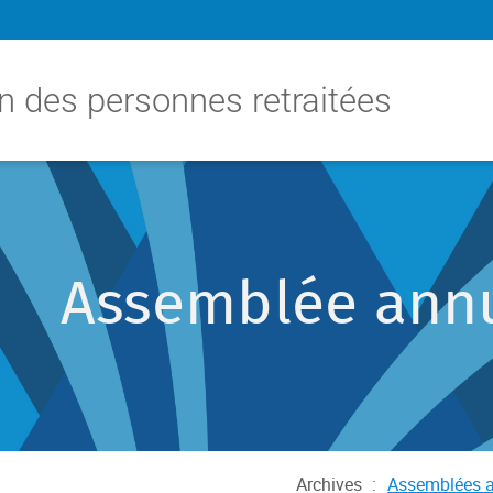
n des personnes retraitées
Assemblée annu
Archives
:
Assemblées a