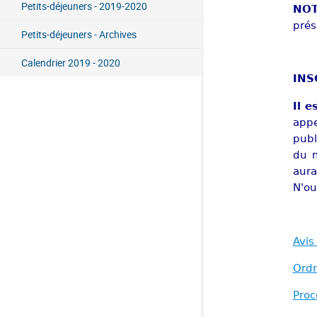
Petits-déjeuners - 2019-2020
NO
prés
Petits-déjeuners - Archives
Calendrier 2019 - 2020
INS
Il e
appe
publ
du m
aura
N'ou
Avis
Ordr
Proc