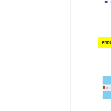
Indi
ERR
Reto