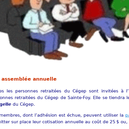
assemblée annuelle
es les personnes retraitées du Cégep sont invitées à l
onnes retraitées du Cégep de Sainte-Foy. Elle se tiendra 
gelle
du Cégep.
membres, dont l’adhésion est échue, peuvent utiliser la
p
itter sur place leur cotisation annuelle au coût de 25 $ o