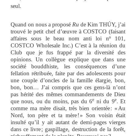
seul.
Quand on nous a proposé
Ru
de Kim THÚY, j’ai
trouvé le petit chef d’œuvre à COSTCO (faisant
affaires sous le beau nom anti loi n
º 101,
COSTCO Wholesale Inc.) C’est à la réunion du
Club que je fus frappé par la diversité des
opinions. Un collègue explique que dans une
société bouddhiste, les conséquences d’une
fellation rétribuée, faite par des adolescents pour
une couple d’oncles de la famille élargie, bon,
bon, bon… J’ai compris que ces gens-là n’ont
pas hérité des mêmes commandements de Dieu
e
e
que nous, ou du moins, pas du 6
ni du 9
. Et
comme ma mère disait, très bien orientée : « Au
Nord, ton père et ta mère ! » Son voisin était
insulté qu’il y ait autant de demi-pages vierges
dans ce livre ; gaspillage, destruction de la forêt,