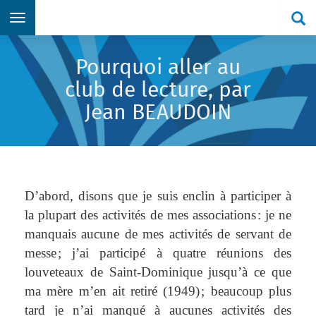
Re
Aller directement au menu principal
Aller directement au contenu principal
Aller directement au formulaire de recherche
Aller directement au pied de page
Pourquoi aller au
club de lecture, par
Jean BEAUDOIN
D’abord, disons que je suis enclin à participer à
la plupart des activités de mes associations : je ne
manquais aucune de mes activités de servant de
messe ; j’ai participé à quatre réunions des
louveteaux de Saint-Dominique jusqu’à ce que
ma mère m’en ait retiré (1949) ; beaucoup plus
tard je n’ai manqué à aucunes activités des