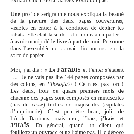
réchauffement de la planète. Pourquoi pas ?
Une prof de sérigraphie nous expliqua la beauté
de la gravure des deux pages couvertures,
visibles en entier à la condition de déplier les
rabats. Elle était la seule – du moins à en parler –
à avoir manipulé le livre à part de moi. Personne
dans l’assemblée ne pouvait dire un mot sur la
sorte de papier.
ara
Moi, j’ai dis :
« Le
P
DIS
et l’enfer s’étaient
[…] Je ne vais pas lire 144 pages composées par
des colons, en
Filoso
ﬁ
a
© ! Ce n’est pas fort !
Les deux, trois ou quatre premiers mots de
chacune des pages sont composés en minuscules
(bas de casse) truffés de majuscules (capitales
d’imprimerie). C’est peut-être beau, joli, de
l’école Bauhaus, mais moi, j’haïs,
j’haïs
, et
J’HAÏS
. En général, quand un client qui
feuillette un ouvrage et ne l’aime pas, il le dépose