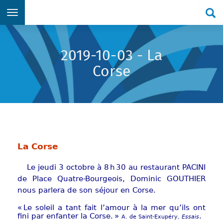
Re
Aller directement au menu principal
Aller directement au contenu principal
Aller directement au formulaire de recherche
Aller directement au pied de page
2019-10-03 - La
Corse
La Corse
Le jeudi 3 octobre à 8 h 30 au restaurant PACINI
de Place Quatre-Bourgeois, Dominic GOUTHIER
nous parlera de son séjour en Corse.
« Le soleil a tant fait l’amour à la mer qu’ils ont
fini par enfanter la Corse. »
.
A. de Saint-Exupéry,
Essais