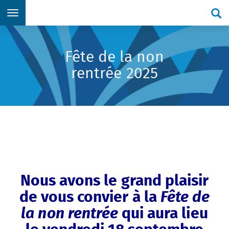
Re
Aller directement au menu principal
Aller directement au contenu principal
Aller directement au formulaire de recherche
Aller directement au pied de page
Fête de la non
rentrée 2025
Nous avons le grand plaisir
de vous convier à la
Fête de
la non rentrée
qui aura lieu