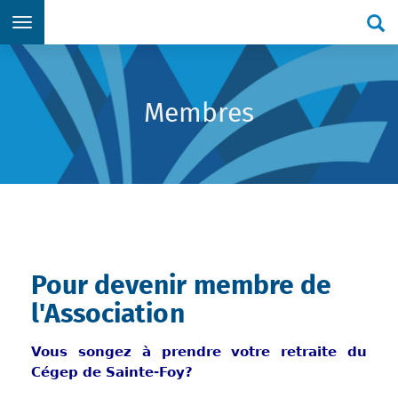
Re
Aller directement au menu principal
Aller directement au contenu principal
Aller directement au formulaire de recherche
Aller directement au pied de page
Membres
Pour devenir membre de
l'Association
Vous songez à prendre votre retraite du
Cégep de Sainte-Foy?