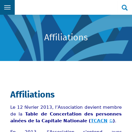
Re
Aller directement au menu principal
Aller directement au contenu principal
Aller directement au formulaire de recherche
Aller directement au pied de page
Affiliations
Affiliations
Le 12 février 2013, l’Association devient membre
de la
Table de Concertation des personnes
aînées de la Capitale Nationale (
TCACN
)
.
En 2013, l’Association s'entend avec