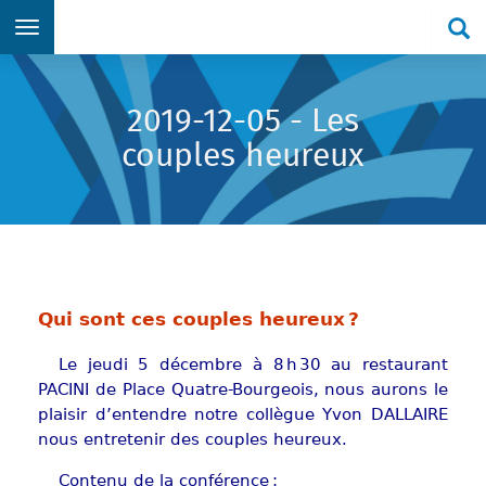
Re
Aller directement au menu principal
Aller directement au contenu principal
Aller directement au formulaire de recherche
Aller directement au pied de page
2019-12-05 - Les
couples heureux
Qui sont ces couples heureux ?
Le jeudi 5 décembre à 8 h 30 au restaurant
PACINI de Place Quatre-Bourgeois, nous aurons le
plaisir d’entendre notre collègue Yvon DALLAIRE
nous entretenir des couples heureux.
Contenu de la conférence :