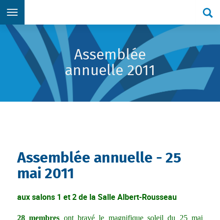
Re
Aller directement au menu principal
Aller directement au contenu principal
Aller directement au formulaire de recherche
Aller directement au pied de page
Assemblée
annuelle 2011
Assemblée annuelle - 25
mai 2011
aux salons 1 et 2 de la Salle Albert-Rousseau
28 membres
ont bravé le magnifique soleil du 25 mai