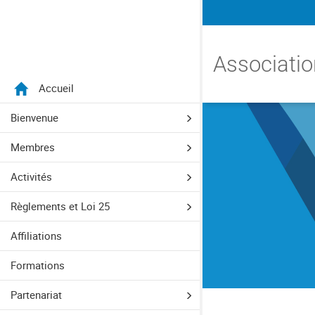
Menu
Associatio
Accueil
Aller directement au menu principal
Aller directement au contenu principal
Aller directement au formulaire de recherche
Aller directement au pied de page
Bienvenue
Membres
Activités
Règlements et Loi 25
Affiliations
Formations
Partenariat