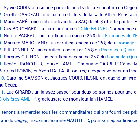
Sylvie GODIN a reçu une paire de billets de la Fondation du Cége
Odette GARCEAU : une paire de billets de la salle Albert-Roussea
Marie PARÉ : une carte cadeau de la SAQ de 50 $ offerte par le 
Guy BOUCHARD : la suite poétique d’
Odile BRUNET
Comme une res
Nicole PAGEAU : un certificat cadeau de 25 $ des
Fromages de l’I
Maurice MARCHAND : un certificat cadeau de 25 $ des
Fromages d
Bill DONNELLY : un certificat cadeau de 25 $ du
Pacini des Quatr
Romney GRENON : un certificat cadeau de 25 $ du
Pacini des Qua
Renée FRANCŒUR, Louise HAMEL. Christiane CARRIER, Céline M
Bertrand BOIVIN, et Yvon DALLAIRE ont reçu respectivement un livre
Caroline SAMSON et Jacques COURCHESNE ont gagné un livre de
au Cégep.
Luc GIRARD : un laissez-passer pour deux personnes pour une c
Croisières AML
, gracieuseté de monsieur Ian HAMEL
tenons à remercier tous les commanditaires qui ont fourni ces pri
rale du Cégep, madame Jasmine GAUTHIER, pour son appui financie