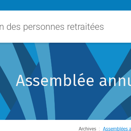
n des personnes retraitées
Assemblée annu
Archives
:
Assemblées a