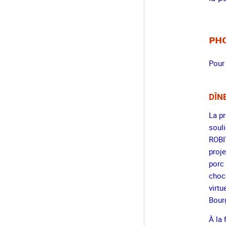
PHO
Pour 
DÎN
La pr
souli
ROBIT
proje
porc
choco
virtu
Bour
À la 