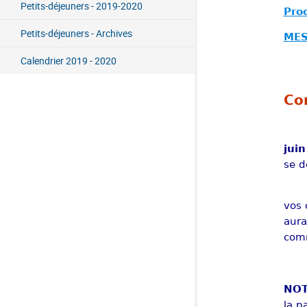
Petits-déjeuners - 2019-2020
Pro
Petits-déjeuners - Archives
MES
Calendrier 2019 - 2020
Co
juin
se d
vos 
aura
comm
NOT
la 