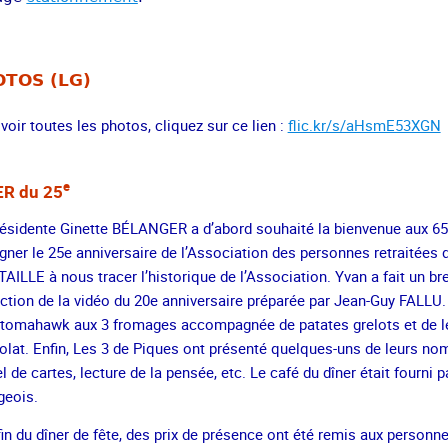
TOS (LG)
voir toutes les photos, cliquez sur ce lien :
flic.kr/s/aHsmE53XGN
e
ER du 25
ésidente Ginette BÉLANGER a d’abord souhaité la bienvenue aux 65 c
gner le 25e anniversaire de l’Association des personnes retraitées d
AILLE à nous tracer l’historique de l’Association. Yvan a fait un br
ction de la vidéo du 20e anniversaire préparée par Jean-Guy FALLU. E
 tomahawk aux 3 fromages accompagnée de patates grelots et de l
lat. Enfin, Les 3 de Piques ont présenté quelques-uns de leurs nom
el de cartes, lecture de la pensée, etc. Le café du dîner était fourni 
geois.
fin du dîner de fête, des prix de présence ont été remis aux personne