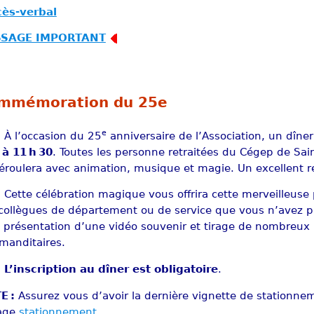
cès-verbal
SAGE IMPORTANT
mmémoration du 25e
e
À l’occasion du 25
anniversaire de l’Association, un dîner
 à 11 h 30
. Toutes les personne retraitées du Cégep de Sain
éroulera avec animation, musique et magie. Un excellent r
Cette célébration magique vous offrira cette merveilleuse 
collègues de département ou de service que vous n’avez pa
 présentation d’une vidéo souvenir et tirage de nombreux
anditaires.
L’inscription au dîner est obligatoire
.
E :
Assurez vous d’avoir la dernière vignette de stationneme
page
stationnement
.