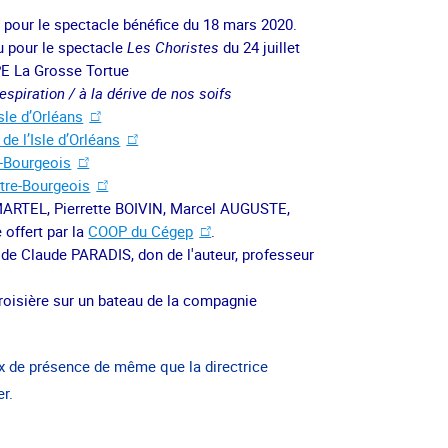
p pour le spectacle bénéfice du 18 mars 2020.
u pour le spectacle
Les Choristes
du 24 juillet
CPE La Grosse Tortue
piration / à la dérive de nos soifs
sle d’Orléans
e l’Isle d’Orléans
e-Bourgeois
tre-Bourgeois
ARTEL, Pierrette BOIVIN, Marcel AUGUSTE,
 offert par la
COOP du Cégep
.
 Claude PARADIS, don de l'auteur, professeur
roisière sur un bateau de la compagnie
x de présence de même que la directrice
r.