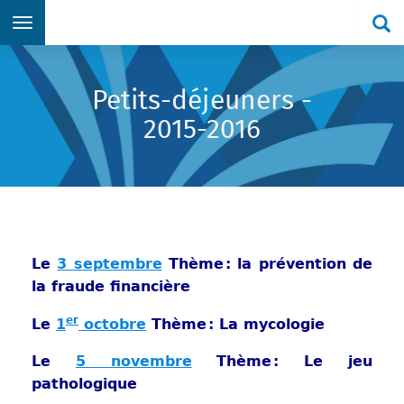
Re
Aller directement au menu principal
Aller directement au contenu principal
Aller directement au formulaire de recherche
Aller directement au pied de page
Petits-déjeuners -
2015-2016
Le
3 septembre
Thème : la prévention de
la fraude financière
er
Le
1
octobre
Thème : La mycologie
Le
5 novembre
Thème : Le jeu
pathologique