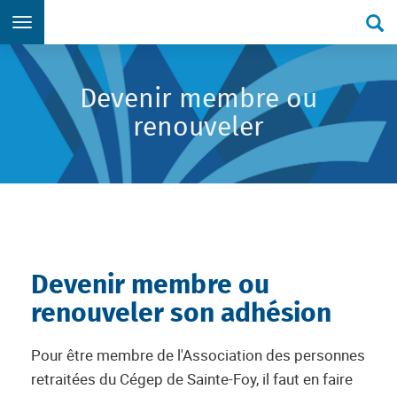
Re
Aller directement au menu principal
Aller directement au contenu principal
Aller directement au formulaire de recherche
Aller directement au pied de page
Devenir membre ou
renouveler
Devenir membre ou
renouveler son adhésion
Pour être membre de l'Association des personnes
retraitées du Cégep de Sainte-Foy, il faut en faire