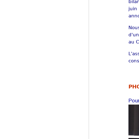
bila
juin
anno
Nous
d'un
au C
L'as
cons
PHO
Pour
Show