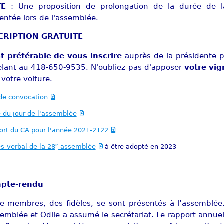
TE
: Une proposition de prolongation de la durée de la
entée lors de l'assemblée.
CRIPTION GRATUITE
st préférable de vous inscrire
auprès de la présidente p
lant au 418-650-9535. N'oubliez pas d'apposer
votre vi
s votre voiture.
de convocation
 du jour de l'assemblée
ort du CA pour l'année 2021-2122
e
s-verbal de la 28
assemblée
à être adopté en 2023
pte-rendu
ze membres, des fidèles, se sont présentés à l’assemblée.
semblée et Odile a assumé le secrétariat. Le rapport annu