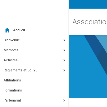
Menu
Associatio
Accueil
Aller directement au menu principal
Aller directement au contenu principal
Aller directement au formulaire de recherche
Aller directement au pied de page
Bienvenue
Membres
Activités
Règlements et Loi 25
Affiliations
Formations
Partenariat