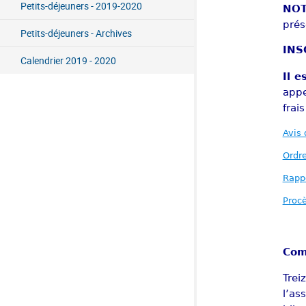
Petits-déjeuners - 2019-2020
NO
prés
Petits-déjeuners - Archives
INS
Calendrier 2019 - 2020
Il e
appe
frai
Avis 
Ordre
Rapp
Procè
Com
Trei
l’as