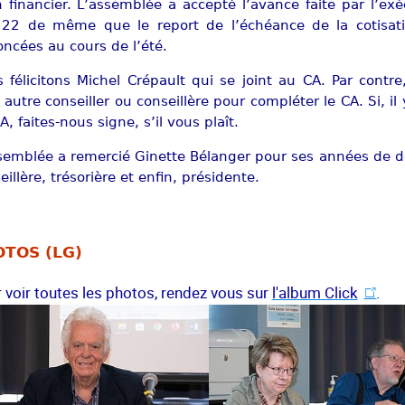
n financier. L’assemblée a accepté l’avance faite par l’e
 22 de même que le report de l’échéance de la cotisati
ncées au cours de l’été.
 félicitons Michel Crépault qui se joint au CA. Par contre
 autre conseiller ou conseillère pour compléter le CA. Si, i
A, faites-nous signe, s’il vous plaît.
semblée a remercié Ginette Bélanger pour ses années de
eillère, trésorière et enfin, présidente.
TOS (LG)
 voir toutes les photos, rendez vous sur
l'album Click
.
 larger version
Show larger version