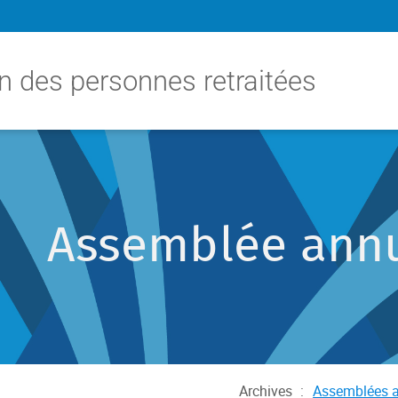
n des personnes retraitées
Assemblée annu
Archives
:
Assemblées a