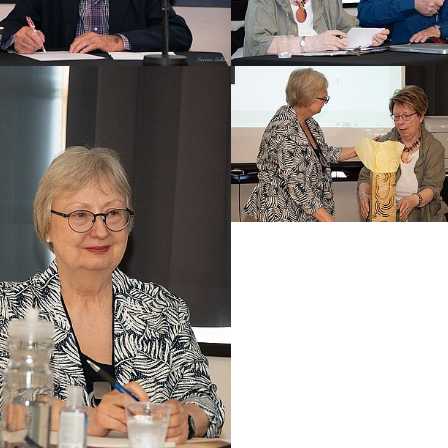
 larger version
Show larger version