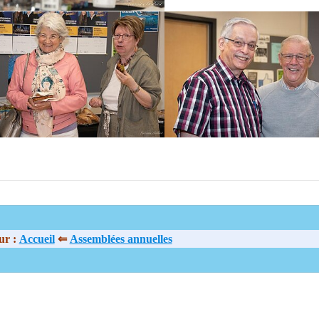
 larger version
Show larger version
ur :
Accueil
⇐
Assemblées annuelles