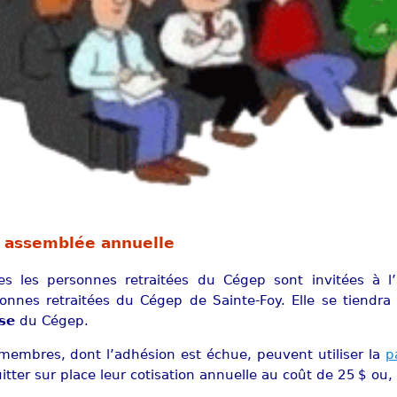
assemblée annuelle
es les personnes retraitées du Cégep sont invitées à l
onnes retraitées du Cégep de Sainte-Foy. Elle se tiendra
se
du Cégep.
membres, dont l’adhésion est échue, peuvent utiliser la
p
itter sur place leur cotisation annuelle au coût de 25 $ o