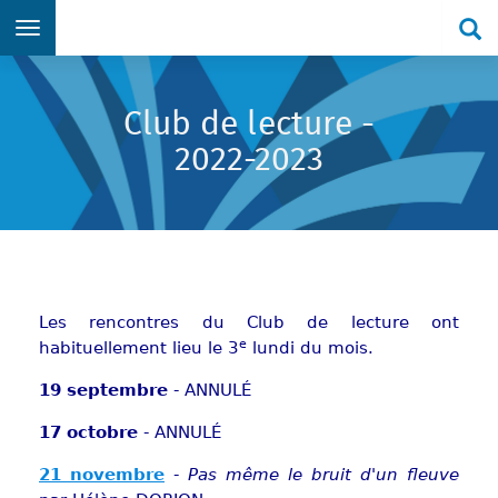
Re
Aller directement au menu principal
Aller directement au contenu principal
Aller directement au formulaire de recherche
Aller directement au pied de page
Club de lecture -
2022-2023
Les rencontres du Club de lecture ont
e
habituellement lieu le 3
lundi du mois.
19 septembre
- ANNULÉ
17 octobre
- ANNULÉ
21 novembre
-
Pas même le bruit d'un fleuve