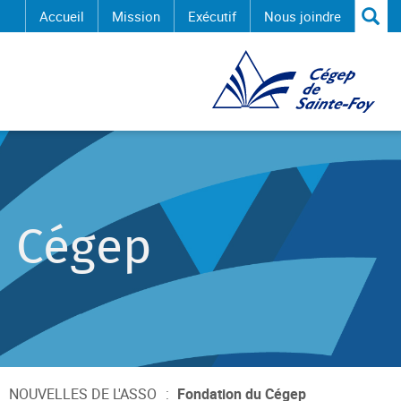
Reche
Accueil
Mission
Exécutif
Nous joindre
Cégep de Sainte-Foy
u Cégep
NOUVELLES DE L'ASSO
:
Fondation du Cégep