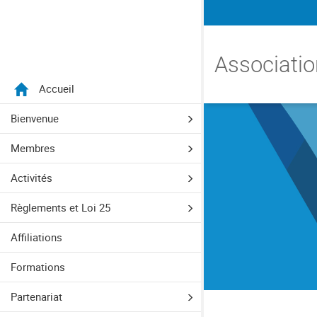
Menu
Associatio
Accueil
Aller directement au menu principal
Aller directement au contenu principal
Aller directement au formulaire de recherche
Aller directement au pied de page
Bienvenue
Membres
Activités
Règlements et Loi 25
Affiliations
Formations
Partenariat