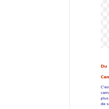
Du 
Cam
C’es
camp
plus
de s