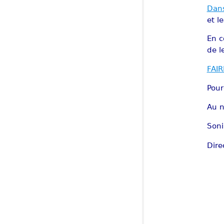
Dans
et l
En c
de l
FAI
Pour
Au n
Soni
Dire