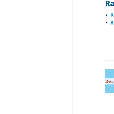
Ra
R
R
Reto