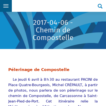
Re
Aller directement au menu principal
Aller directement au contenu principal
Aller directement au formulaire de recherche
Aller directement au pied de page
2017-04-06 -
Chemin de
Compostelle
Pélerinage de Compostelle
Le jeudi 6 avril à 8 h 30 au restaurant PACINI de
Place Quatre-Bourgeois, Michel CRÉPAULT, à partir
de photos, nous parlera de son pèlerinage sur le
chemin de Compostelle, de Carcassonne à Saint-
Jean-Pied-de-Port. Cet itinéraire relie la