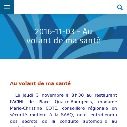
Re
Aller directement au menu principal
Aller directement au contenu principal
Aller directement au formulaire de recherche
Aller directement au pied de page
2016-11-03 - Au
volant de ma santé
Au volant de ma santé
Le jeudi 3 novembre à 8 h 30 au restaurant
PACINI de Place Quatre-Bourgeois, madame
Marie-Christine CÔTÉ, conseillère régionale en
sécurité routière à la SAAQ, nous entretiendra
des secrets de la conduite automobile au