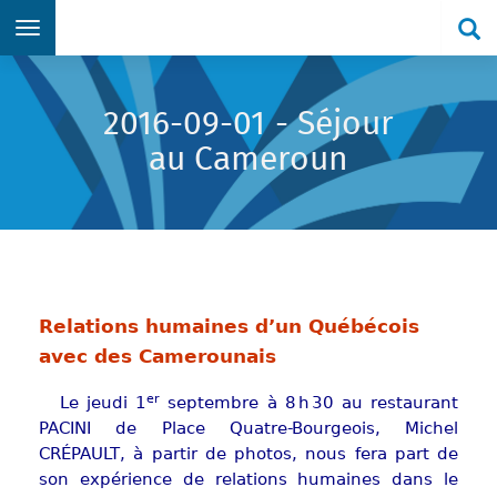
Re
Aller directement au menu principal
Aller directement au contenu principal
Aller directement au formulaire de recherche
Aller directement au pied de page
2016-09-01 - Séjour
au Cameroun
Relations humaines d’un Québécois
avec des Camerounais
er
Le jeudi 1
septembre à 8 h 30 au restaurant
PACINI de Place Quatre-Bourgeois, Michel
CRÉPAULT, à partir de photos, nous fera part de
son expérience de relations humaines dans le