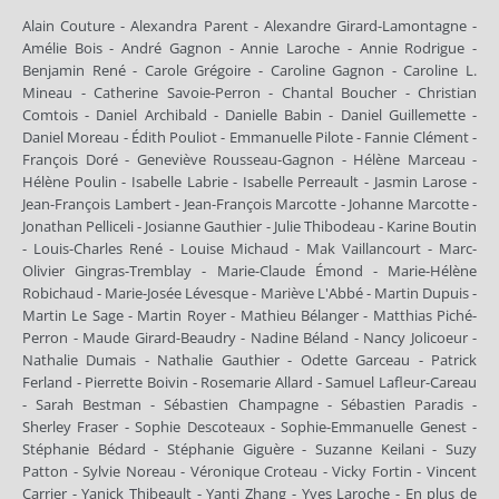
Alain Couture - Alexandra Parent - Alexandre Girard-Lamontagne -
Amélie Bois - André Gagnon - Annie Laroche - Annie Rodrigue -
Benjamin René - Carole Grégoire - Caroline Gagnon - Caroline L.
Mineau - Catherine Savoie-Perron - Chantal Boucher - Christian
Comtois - Daniel Archibald - Danielle Babin - Daniel Guillemette -
Daniel Moreau - Édith Pouliot - Emmanuelle Pilote - Fannie Clément -
François Doré - Geneviève Rousseau-Gagnon - Hélène Marceau -
Hélène Poulin - Isabelle Labrie - Isabelle Perreault - Jasmin Larose -
Jean-François Lambert - Jean-François Marcotte - Johanne Marcotte -
Jonathan Pelliceli - Josianne Gauthier - Julie Thibodeau - Karine Boutin
- Louis-Charles René - Louise Michaud - Mak Vaillancourt - Marc-
Olivier Gingras-Tremblay - Marie-Claude Émond - Marie-Hélène
Robichaud - Marie-Josée Lévesque - Mariève L'Abbé - Martin Dupuis -
Martin Le Sage - Martin Royer - Mathieu Bélanger - Matthias Piché-
Perron - Maude Girard-Beaudry - Nadine Béland - Nancy Jolicoeur -
Nathalie Dumais - Nathalie Gauthier - Odette Garceau - Patrick
Ferland - Pierrette Boivin - Rosemarie Allard - Samuel Lafleur-Careau
- Sarah Bestman - Sébastien Champagne - Sébastien Paradis -
Sherley Fraser - Sophie Descoteaux - Sophie-Emmanuelle Genest -
Stéphanie Bédard - Stéphanie Giguère - Suzanne Keilani - Suzy
Patton - Sylvie Noreau - Véronique Croteau - Vicky Fortin - Vincent
Carrier - Yanick Thibeault - Yanti Zhang - Yves Laroche - En plus de