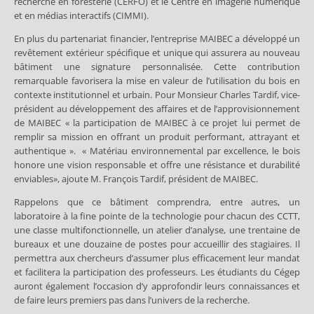
recherche en foresterie (CERFO) et le Centre en imagerie numérique
et en médias interactifs (CIMMI).
En plus du partenariat financier, l’entreprise MAIBEC a développé un
revêtement extérieur spécifique et unique qui assurera au nouveau
bâtiment une signature personnalisée. Cette contribution
remarquable favorisera la mise en valeur de l’utilisation du bois en
contexte institutionnel et urbain. Pour Monsieur Charles Tardif, vice-
président au développement des affaires et de l’approvisionnement
de MAIBEC « la participation de MAIBEC à ce projet lui permet de
remplir sa mission en offrant un produit performant, attrayant et
authentique ». « Matériau environnemental par excellence, le bois
honore une vision responsable et offre une résistance et durabilité
enviables», ajoute M. François Tardif, président de MAIBEC.
Rappelons que ce bâtiment comprendra, entre autres, un
laboratoire à la fine pointe de la technologie pour chacun des CCTT,
une classe multifonctionnelle, un atelier d’analyse, une trentaine de
bureaux et une douzaine de postes pour accueillir des stagiaires. Il
permettra aux chercheurs d’assumer plus efficacement leur mandat
et facilitera la participation des professeurs. Les étudiants du Cégep
auront également l’occasion d’y approfondir leurs connaissances et
de faire leurs premiers pas dans l’univers de la recherche.