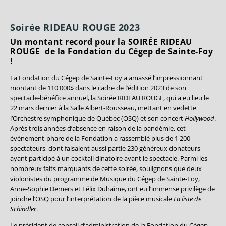
Soirée RIDEAU ROUGE 2023
Un montant record pour la SOIRÉE RIDEAU
ROUGE de la Fondation du Cégep de Sainte-Foy
!
La Fondation du Cégep de Sainte-Foy a amassé l’impressionnant
montant de 110 000$ dans le cadre de l’édition 2023 de son
spectacle-bénéfice annuel, la Soirée RIDEAU ROUGE, qui a eu lieu le
22 mars dernier à la Salle Albert-Rousseau, mettant en vedette
l’Orchestre symphonique de Québec (OSQ) et son concert
Hollywood
.
Après trois années d’absence en raison de la pandémie, cet
événement-phare de la Fondation a rassemblé plus de 1 200
spectateurs, dont faisaient aussi partie 230 généreux donateurs
ayant participé à un cocktail dinatoire avant le spectacle. Parmi les
nombreux faits marquants de cette soirée, soulignons que deux
violonistes du programme de Musique du Cégep de Sainte-Foy,
Anne-Sophie Demers et Félix Duhaime, ont eu l’immense privilège de
joindre l’OSQ pour l’interprétation de la pièce musicale
La liste de
Schindler
.
Le président de conseil d’administration de la Fondation du Cégep