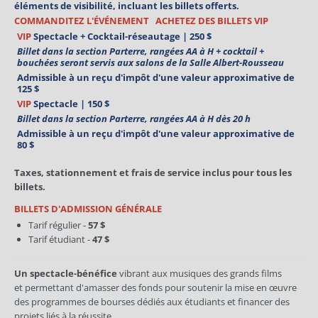
éléments de visibilité, incluant les billets offerts.
COMMANDITEZ
L'ÉVÉNEMENT
ACHETEZ DES BILLETS VIP
VIP
Spectacle + Cocktail-réseautage
|
250 $
Billet dans la section Parterre, rangées AA à H + cocktail +
bouchées seront servis aux salons de la Salle Albert-Rousseau
Admissible à un reçu d'impôt d'une valeur approximative de
125 $
VIP
Spectacle
|
150 $
Billet dans la section Parterre, rangées AA à H dès 20 h
Admissible à un reçu d'impôt d'une valeur approximative de
80 $
Taxes, stationnement et frais de service inclus pour tous les
billets.
BILLETS D'ADMISSION GÉNÉRALE
Tarif régulier -
57 $
Tarif étudiant -
47 $
Un spectacle-bénéfice
vibrant aux musiques des grands films
et permettant d'amasser des fonds pour soutenir la mise en œuvre
des programmes de bourses dédiés aux étudiants et financer des
projets liés à la réussite.