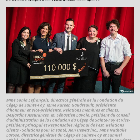
Mme Sonia Lefrançois, directrice générale de la Fondation du
Cégep de Sainte-Foy, Mme Kareen Gaudreault, présidente
d’honneur et Vice-présidente, Relations membres et clients,
Desjardins Assurances, M. Sébastien Lavoie, président du conseil
d’administration de la Fondation du Cégep de Sainte-Foy et Vice-
président principal et Responsable régional de l'est, Relations
clients - Solutions pour la santé, Aon Hewitt inc., Mme Nathalie
Larose, directrice générale du Cégep de Sainte-Foy et Samuel