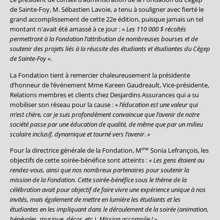
de Sainte-Foy, M. Sébastien Lavoie, a tenu à souligner avec fierté le
grand accomplissement de cette 22e édition, puisque jamais un tel
montant n'avait été amassé à ce jour : «
Les 110 000 $ récoltés
permettront à la Fondation l’attribution de nombreuses bourses et de
soutenir des projets liés à la réussite des étudiants et étudiantes du Cégep
de Sainte-Foy ».
La Fondation tient à remercier chaleureusement la présidente
d’honneur de l’événement Mme Kareen Gaudreault, Vice-présidente,
Relations membres et clients chez Desjardins Assurances qui a su
mobiliser son réseau pour la cause : «
l’éducation est une valeur qui
m’est chère, car je suis profondément convaincue que l’avenir de notre
société passe par une éducation de qualité, de même que par un milieu
scolaire inclusif, dynamique et tourné vers l’avenir
.
»
me
Pour la directrice générale de la Fondation, M
Sonia Lefrançois, les
objectifs de cette soirée-bénéfice sont atteints : «
Les gens étaient au
rendez-vous, ainsi que nos nombreux partenaires pour soutenir la
mission de la Fondation. Cette soirée-bénéfice sous le thème de la
célébration avait pour objectif de faire vivre une expérience unique à nos
invités, mais également de mettre en lumière les étudiants et les
étudiantes en les impliquant dans le déroulement de la soirée (animation,
bénévoles, musique, décor, etc.). Mission accomplie ! »