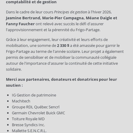
comptabilité et de gestion
Dans le cadre de leur cours
Principes de gestion
à l'hiver 2026,
Jasmine Bertrand, Marie-Pier Campagna, Méane Daigle et
Fanny Faucher
ont relevé avec succès le défi d'assurer
l'approvisionnement et la pérennité du Frigo-Partage.
Grâce à leur engagement, leur créativité et leurs efforts de
mobilisation, une somme de
2 330 $
a été amassée pour garnir le
Frigo-Partage au terme de l'année scolaire. Leur projet a également
permis de sensibiliser et de mobiliser la communauté collégiale
autour de l'importance d'assurer la continuité de cette initiative
solidaire.
Merci aux partenaires, donateurs et donatrices pour leur
soutien :
IG Gestion de patrimoine
Machitech
Groupe RDL Québec Sencrl
Germain Chevrolet Buick GMC
Toiture Royale MD
Bresse Syndics Inc.
Mallette S.E.N.C.R.L.