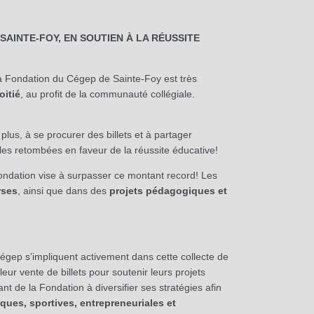
SAINTE-FOY, EN SOUTIEN À LA RÉUSSITE
a Fondation du Cégep de Sainte-Foy est très
oitié
, au profit de la communauté collégiale.
lus, à se procurer des billets et à partager
r les retombées en faveur de la réussite éducative!
Fondation vise à surpasser ce montant record! Les
rses
, ainsi que dans des
projets pédagogiques et
 Cégep
s’impliquent activement dans
cette collecte de
eur vente de billets pour soutenir leurs projets
ant de la Fondation à diversifier ses stratégies afin
ues, sportives, entrepreneuriales et