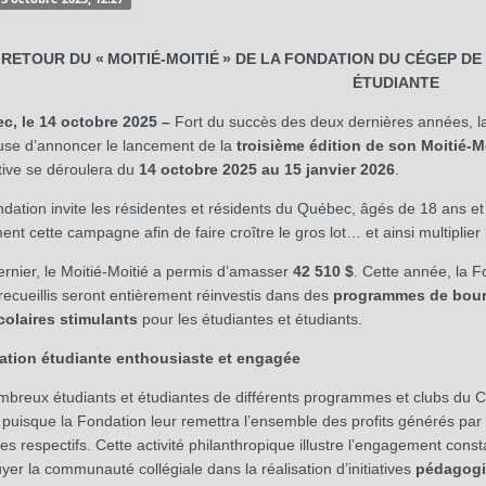
RETOUR DU «
MOITIÉ-MOITIÉ
» DE LA FONDATION DU CÉGEP DE 
ÉTUDIANTE
c, le 14 octobre 2025 –
Fort du succès des deux dernières années, l
se d’annoncer le lancement de la
troisième édition de son Moitié-M
iative se déroulera du
14 octobre 2025 au 15 janvier 2026
.
dation invite les résidentes et résidents du Québec, âgés de 18 ans et p
ent cette campagne afin de faire croître le gros lot… et ainsi multiplie
ernier, le Moitié-Moitié a permis d’amasser
42 510 $
. Cette année, la 
recueillis seront entièrement réinvestis dans des
programmes de bou
colaires stimulants
pour les étudiantes et étudiants.
ation étudiante enthousiaste et engagée
breux étudiants et étudiantes
de différents programmes et clubs du
 puisque la Fondation leur remettra l’ensemble des profits générés par l
res respectifs. Cette activité philanthropique illustre l’engagement const
yer la communauté collégiale dans la réalisation d’initiatives
pédagogiq