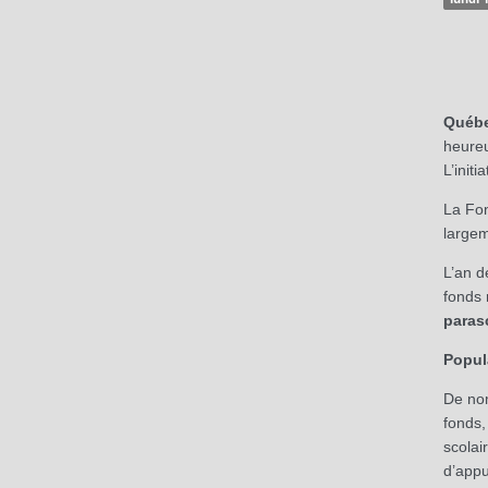
Québe
heureu
L’init
La Fon
largem
L’an d
fonds 
paras
Popul
De nom
fonds,
scolai
d’appu