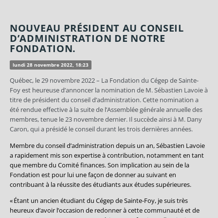
NOUVEAU PRÉSIDENT AU CONSEIL
D’ADMINISTRATION DE NOTRE
FONDATION.
lundi 28 novembre 2022, 18:23
Québec, le 29 novembre 2022 – La Fondation du Cégep de Sainte-
Foy est heureuse d’annoncer la nomination de M. Sébastien Lavoie à
titre de président du conseil d’administration. Cette nomination a
été rendue effective à la suite de l’Assemblée générale annuelle des
membres, tenue le 23 novembre dernier. Il succède ainsi à M. Dany
Caron, qui a présidé le conseil durant les trois dernières années.
Membre du conseil d’administration depuis un an, Sébastien Lavoie
a rapidement mis son expertise à contribution, notamment en tant
que membre du Comité finances. Son implication au sein de la
Fondation est pour lui une façon de donner au suivant en
contribuant à la réussite des étudiants aux études supérieures.
«
É
tant un ancien
é
tudiant du C
é
gep de Sainte-Foy, je suis tr
è
s
heureux d
’
avoir l
’
occasion de redonner
à
cette communauté et de