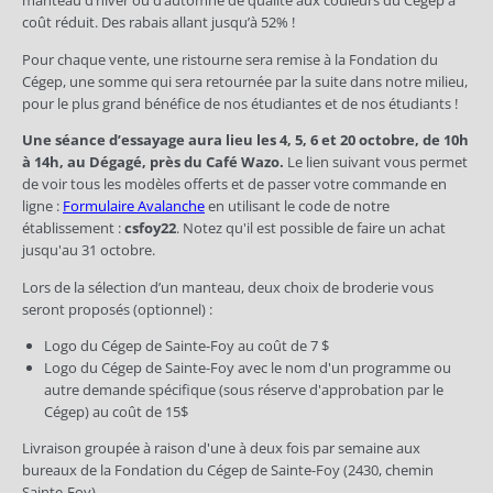
manteau d’hiver ou d’automne de qualité aux couleurs du Cégep à
coût réduit. Des rabais allant jusqu’à 52% !
Pour chaque vente, une ristourne sera remise à la Fondation du
Cégep, une somme qui sera retournée par la suite dans notre milieu,
pour le plus grand bénéfice de nos étudiantes et de nos étudiants !
Une séance d’essayage aura lieu les 4, 5, 6 et 20 octobre, de 10h
à 14h, au Dégagé, près du Café Wazo.
Le lien suivant vous permet
de voir tous les modèles offerts et de passer votre commande en
ligne :
Formulaire Avalanche
en utilisant le code de notre
établissement :
csfoy22
. Notez qu'il est possible de faire un achat
jusqu'au 31 octobre.
Lors de la sélection d’un manteau, deux choix de broderie vous
seront proposés (optionnel) :
Logo du Cégep de Sainte-Foy au coût de 7 $
Logo du Cégep de Sainte-Foy avec le nom d'un programme ou
autre demande spécifique (sous réserve d'approbation par le
Cégep) au coût de 15$
Livraison groupée à raison d'une à deux fois par semaine aux
bureaux de la Fondation du Cégep de Sainte-Foy (2430, chemin
Sainte-Foy).