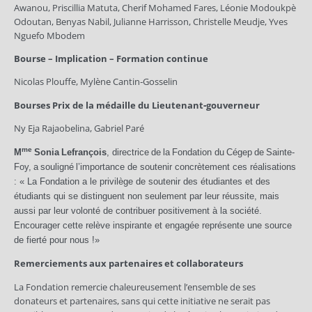
Awanou, Priscillia Matuta, Cherif Mohamed Fares, Léonie Modoukpè
Odoutan, Benyas Nabil, Julianne Harrisson, Christelle Meudje, Yves
Nguefo Mbodem
Bourse – Implication – Formation continue
Nicolas Plouffe, Mylène Cantin‑Gosselin
Bourses Prix de la médaille du Lieutenant‑gouverneur
Ny Eja Rajaobelina, Gabriel Paré
me
M
Sonia
Lefrançois
,
directrice
de
la
Fondation
du
Cégep
de
Sainte-
Foy,
a
souligné
l’importance de soutenir concrètement ces réalisations
: « La Fondation a le privilège de soutenir des étudiantes et des
étudiants qui se distinguent non seulement par leur réussite, mais
aussi par leur volonté de contribuer positivement à la société.
Encourager cette relève inspirante et engagée représente une source
de fierté pour nous !»
Remerciements aux partenaires et collaborateurs
La Fondation remercie chaleureusement l’ensemble de ses
donateurs et partenaires, sans qui cette initiative ne serait pas