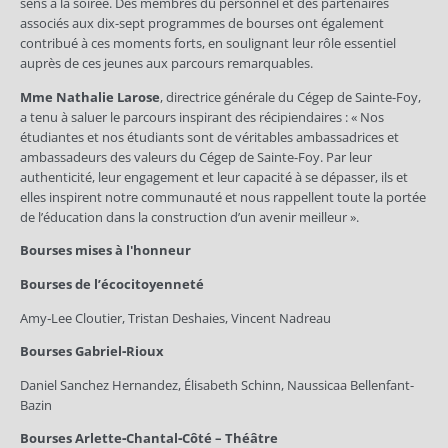
sens à la soirée. Des membres du personnel et des partenaires
associés aux dix-sept programmes de bourses ont également
contribué à ces moments forts, en soulignant leur rôle essentiel
auprès de ces jeunes aux parcours remarquables.
Mme Nathalie Larose
, directrice générale du Cégep de Sainte-Foy,
a tenu à saluer le parcours inspirant des récipiendaires : « Nos
étudiantes et nos étudiants sont de véritables ambassadrices et
ambassadeurs des valeurs du Cégep de Sainte-Foy. Par leur
authenticité, leur engagement et leur capacité à se dépasser, ils et
elles inspirent notre communauté et nous rappellent toute la portée
de l’éducation dans la construction d’un avenir meilleur ».
Bourses mises à l'honneur
Bourses de l’écocitoyenneté
Amy‑Lee Cloutier, Tristan Deshaies, Vincent Nadreau
Bourses Gabriel‑Rioux
Daniel Sanchez Hernandez, Élisabeth Schinn, Naussicaa Bellenfant-
Bazin
Bourses Arlette‑Chantal‑Côté – Théâtre