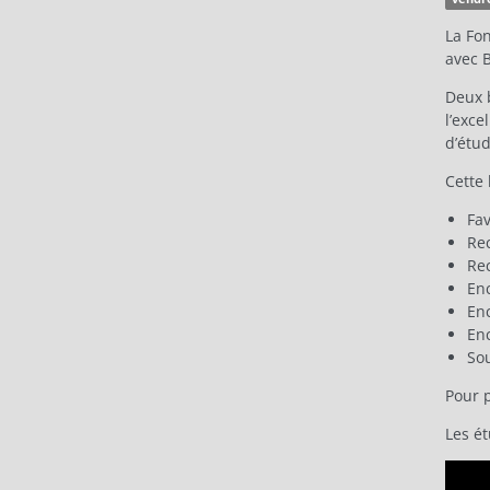
La Fon
avec 
Deux 
l’exc
d’étu
Cette 
Fav
Rec
Rec
En
Enc
Enc
Sou
Pour 
Les é