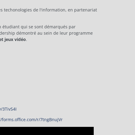
s techonologies de l'information, en partenariat
n étudiant qui se sont démarqués par
leadership démontré au sein de leur programme
t jeux vidéo
.
ly/3TivS4I
//forms.office.com/r/7tngBnujVr