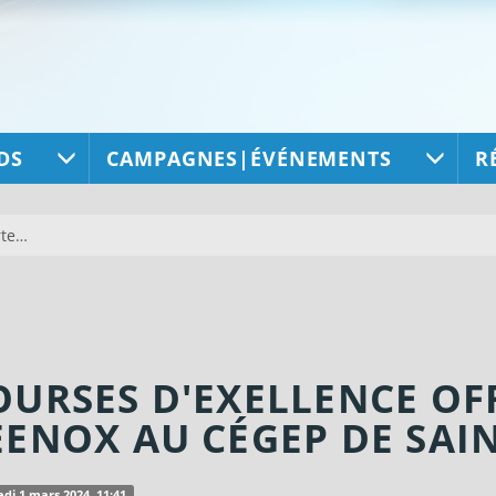
DS
CAMPAGNES|ÉVÉNEMENTS
R
rte…
OURSES D'EXELLENCE OF
EENOX AU CÉGEP DE SAI
di 1 mars 2024, 11:41