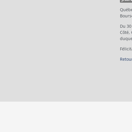
Québe
Bourse
Du 30
Côté, 
duquel
Félici
Retour
Tous droits réservés © Fondation du Cégep de S