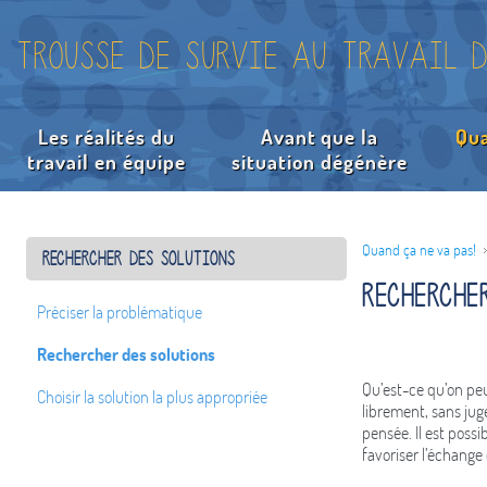
Trousse de survie au travail d
Les réalités du
Avant que la
Qua
travail en équipe
situation dégénère
Préciser 
Recherche
Choisir la
Quand ça ne va pas!
Rechercher des solutions
Recherche
Préciser la problématique
Rechercher des solutions
Qu’est-ce qu’on peut
Choisir la solution la plus appropriée
librement, sans jug
pensée. Il est possi
favoriser l’échange 