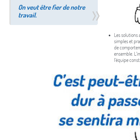
On veut être fier de notre
travail.
Les solutions 
simples et pr
de comportemen
ensemble. L’i
l’équipe const