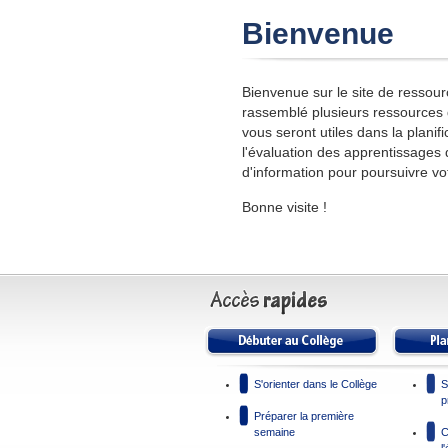
Bienvenue
Bienvenue sur le site de resso
rassemblé plusieurs ressources 
vous seront utiles dans la plani
l'évaluation des apprentissages 
d'information pour poursuivre vo
Bonne visite !
S'orienter dans le Collège
S
p
Préparer la première
semaine
C
l