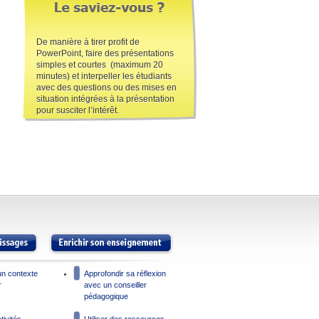
De manière à tirer profit de
PowerPoint, faire des présentations
simples et courtes (maximum 20
minutes) et interpeller les étudiants
avec des questions ou des mises en
situation intégrées à la présentation
pour susciter l’intérêt.
un contexte
Approfondir sa réflexion
r
avec un conseiller
pédagogique
tivités
Utiliser des ressources