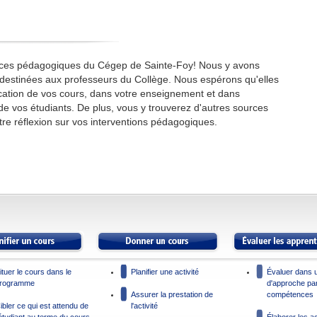
urces pédagogiques du Cégep de Sainte-Foy! Nous y avons
destinées aux professeurs du Collège. Nous espérons qu'elles
fication de vos cours, dans votre enseignement et dans
de vos étudiants. De plus, vous y trouverez d'autres sources
tre réflexion sur vos interventions pédagogiques.
ituer le cours dans le
Planifier une activité
Évaluer dans 
rogramme
d'approche pa
Assurer la prestation de
compétences
ibler ce qui est attendu de
l'activité
'étudiant au terme du cours
Élaborer les ac