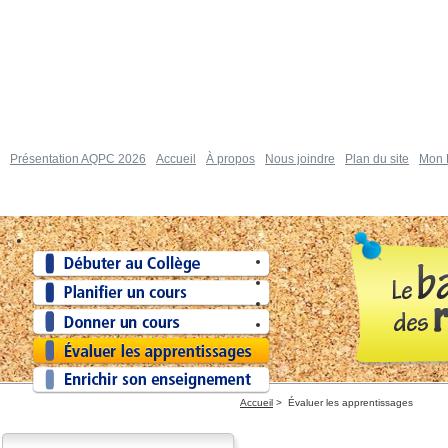
Présentation AQPC 2026
Accueil
À propos
Nous joindre
Plan du site
Mon P
Accueil
>
Évaluer les apprentissages