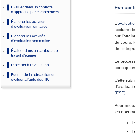
Évaluer 
Évaluer dans un contexte
d'approche par compétences
Élaborer les activités
L’
évaluati
d’évaluation formative
scolaire d
sur l’atte
Élaborer les activités
d’évaluation sommative
du cours, l
de l’intég
Évaluer dans un contexte de
travail d'équipe
Le process
Procéder à l'évaluation
conception
Fournir de la rétroaction et
évaluer à l'aide des TIC
Cette rubri
d’évaluatio
(ESP)
.
Pour mieux 
les docume
l
l