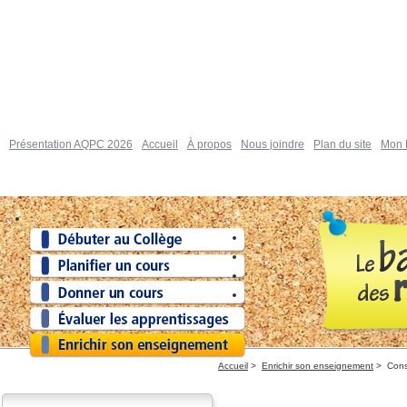
Présentation AQPC 2026
Accueil
À propos
Nous joindre
Plan du site
Mon P
Accueil
>
Enrichir son enseignement
>
Cons