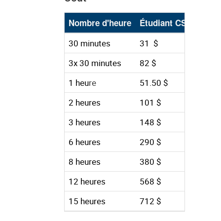
Nombre d'heure
Étudiant CSF
Empl
30 minutes
31 $
36 $
3x 30 minutes
82 $
103 
1 heu
re
51.50 $
77 $
2 heures
101 $
N/D
3 heures
148 $
210 
6 heures
290 $
408 
8 heures
380 $
536 
12 heures
568 $
740 
15 heures
712 $
927$