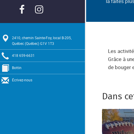
la faites plu
PAGE FACEBOOK DU SA
PAGE INSTAGRAM D
2410, chemin Sainte-Foy, local B-205,
Québec (Québec) G1V 1T3
Les activit
418 659-6631
Grâce à une
de bouger e
Bottin
Écrivez-nous
Dans ce