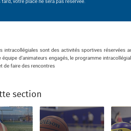
s tard, votre place ne sera pas réservée.
S
U SAS
és intracollégiales sont des activités sportives réservées 
 équipe d'animateurs engagés, le programme intracollégial 
t de faire des rencontres
tte section