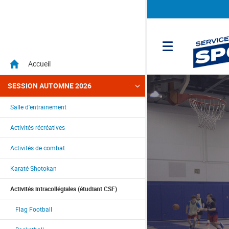
Menu
Accueil
SESSION AUTOMNE 2026
Salle d'entrainement
Activités récréatives
Activités de combat
Karaté Shotokan
Aller directement au menu principal
Aller directement au contenu principal
Aller directement au pied de page
Activités intracollégiales (étudiant CSF)
Flag Football