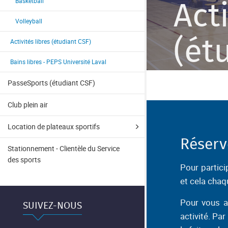
Basketball
Act
Volleyball
(ét
Activités libres (étudiant CSF)
Bains libres - PEPS Université Laval
PasseSports (étudiant CSF)
Club plein air
Location de plateaux sportifs
Réserv
Stationnement - Clientèle du Service
des sports
Pour partici
et cela chaq
Pour vous as
SUIVEZ-NOUS
activité. Pa