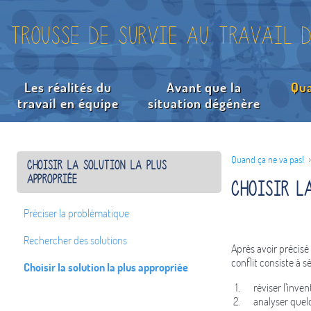
Trousse de survie au travail d
Les réalités du
Avant que la
Qua
travail en équipe
situation dégénère
Préciser 
Recherche
Choisir la
Quand ça ne va pas!
Choisir la solution la plus
appropriée
Choisir l
Préciser la problématique
Rechercher des solutions
Après avoir précisé 
conflit consiste à sé
Choisir la solution la plus appropriée
réviser l’inve
analyser quel