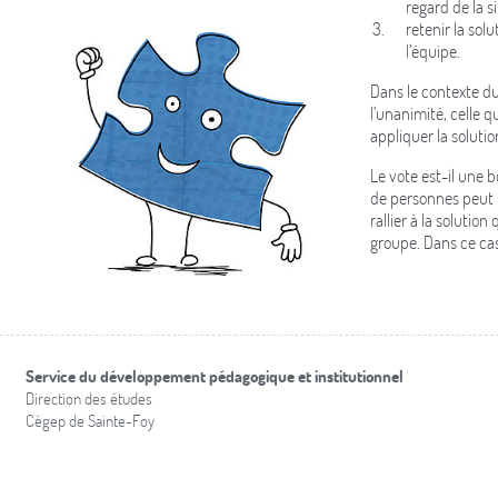
regard de la s
retenir la sol
l’équipe.
Dans le contexte du 
l’unanimité, celle q
appliquer la solutio
Le vote est-il une 
de personnes peut ne
rallier à la solution
groupe. Dans ce cas,
Service du développement pédagogique et institutionnel
Direction des études
Cégep de Sainte-Foy