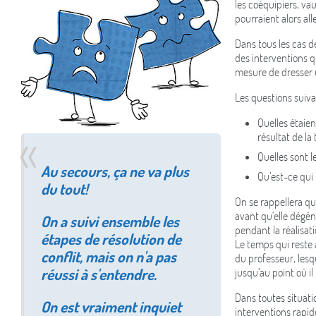
les coéquipiers, va
pourraient alors all
Dans tous les cas d
des interventions qu
mesure de dresser un
Les questions suiva
Quelles étaien
résultat de la
Quelles sont l
Au secours, ça ne va plus
Qu’est-ce qui
du tout!
On se rappellera qu
avant qu'elle dégén
On a suivi ensemble les
pendant la réalisat
étapes de résolution de
Le temps qui reste 
conflit, mais on n'a pas
du professeur, lesq
réussi à s'entendre.
jusqu’au point où il
Dans toutes situatio
On est vraiment inquiet
interventions rapi