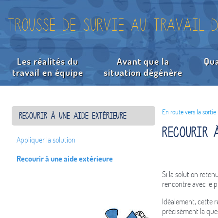
Trousse de survie au travail d
Les réalités du
Avant que la
Qua
travail en équipe
situation dégénère
Préciser 
Recherche
Choisir la
En route vers la sortie
Recourir à une aide extérieure
Recourir 
Appliquer la solution
Recourir à une aide extérieure
Si la solution rete
rencontre avec le p
Idéalement, cette r
précisément la que