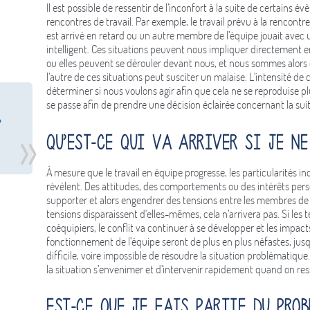
Il est possible de ressentir de l’inconfort à la suite de certains
rencontres de travail. Par exemple, le travail prévu à la rencontr
est arrivé en retard ou un autre membre de l’équipe jouait avec 
intelligent. Ces situations peuvent nous impliquer directement e
ou elles peuvent se dérouler devant nous, et nous sommes alors 
l’autre de ces situations peut susciter un malaise. L’intensité de
déterminer si nous voulons agir afin que cela ne se reproduise p
se passe afin de prendre une décision éclairée concernant la su
Qu’est-ce qui va arriver si je ne
À mesure que le travail en équipe progresse, les particularités in
révèlent. Des attitudes, des comportements ou des intérêts perso
supporter et alors engendrer des tensions entre les membres de l
tensions disparaissent d'elles-mêmes, cela n’arrivera pas. Si les t
coéquipiers, le conflit va continuer à se développer et les impacts
fonctionnement de l’équipe seront de plus en plus néfastes, jus
difficile, voire impossible de résoudre la situation problématique
la situation s’envenimer et d’intervenir rapidement quand on re
Est-ce que je fais partie du prob