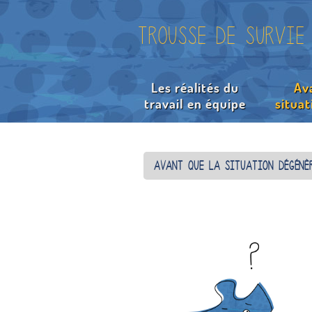
Trousse de survie
Les réalités du
Av
travail en équipe
situa
Avant que la situation dégénè