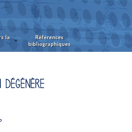
s la
Références
bibliographiques
xtérieure
 dégénère
?