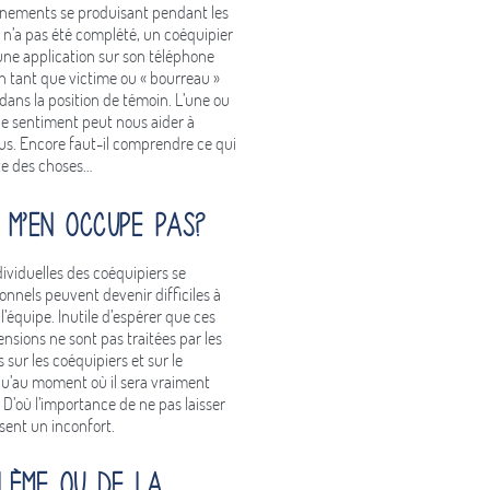
 évènements se produisant pendant les
e n’a pas été complété, un coéquipier
une application sur son téléphone
n tant que victime ou « bourreau »
dans la position de témoin. L’une ou
 ce sentiment peut nous aider à
lus. Encore faut-il comprendre ce qui
ite des choses…
 m’en occupe pas?
dividuelles des coéquipiers se
nnels peuvent devenir difficiles à
’équipe. Inutile d’espérer que ces
ensions ne sont pas traitées par les
 sur les coéquipiers et sur le
qu’au moment où il sera vraiment
. D’où l’importance de ne pas laisser
ssent un inconfort.
lème ou de la