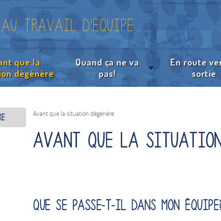
 au travail d'équipe
ant que la
Quand ça ne va
En route ver
tion dégénère
pas!
sortie
Préciser la problématique
Appliquer la solution
Rechercher des solutions
Recourir à une aide e
Choisir la solution la plus appropriée
Avant que la situation dégénère
re
Avant que la situation
Que se passe-t-il dans mon équipe