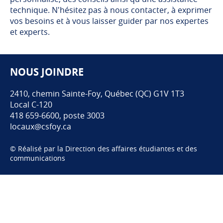
technique. N'hésitez pas à nous contacter, à exprimer
vos besoins et à vous laisser guider par nos expertes
et experts.
NOUS JOINDRE
Pied de page
2410, chemin Sainte-Foy, Québec (QC) G1V 1T3
Local C-120
418 659-6600, poste 3003
locaux@csfoy.ca
© Réalisé par la Direction des affaires étudiantes et des
communications