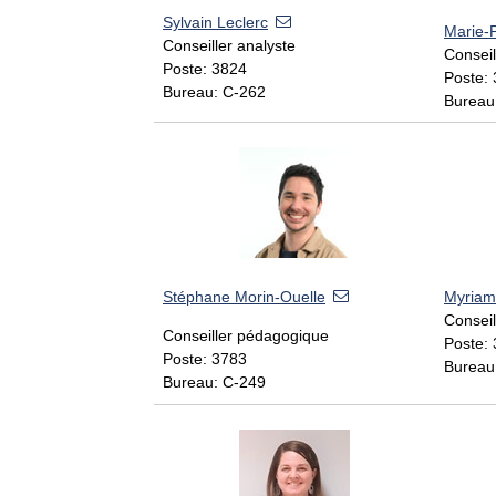
Sylvain Leclerc
Marie-
Conseiller analyste
Consei
Poste: 3824
Poste:
Bureau: C-262
Bureau
Stéphane Morin-Ouelle
Myriam
Consei
Conseiller pédagogique
Poste:
Poste: 3783
Bureau
Bureau: C-249