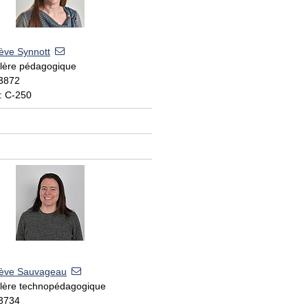
ève Synnott
llère pédagogique
 3872
: C-250
ève Sauvageau
llère technopédagogique
 3734