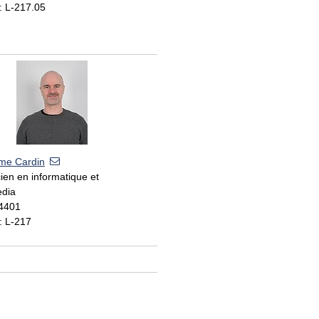
: L-217.05
ume Cardin
ien en informatique et
edia
 4401
: L-217