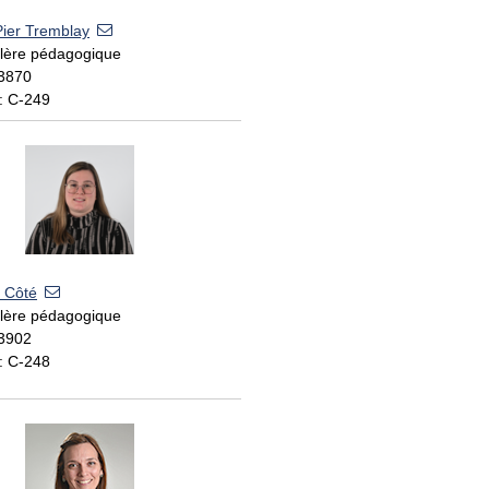
Pier Tremblay
llère pédagogique
 3870
: C-249
 Côté
llère pédagogique
 3902
: C-248