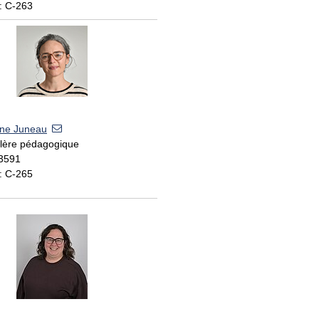
: C-263
ine Juneau
llère pédagogique
 3591
: C-265