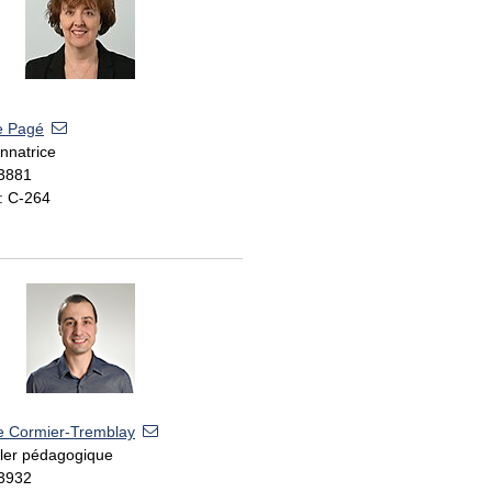
e Pagé
nnatrice
 3881
: C-264
e Cormier-Tremblay
ller pédagogique
 3932